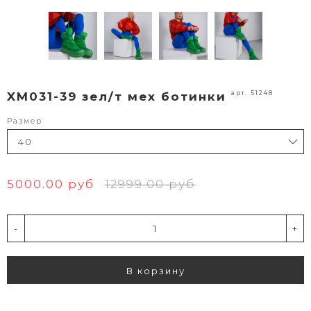
арт. 51248
XM031-39 зел/т мех ботинки
Размер
5000.00 руб
12999.00 руб
-
+
В корзину