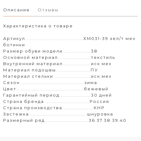
Описание
Отзывы
Характеристика о товаре
Артикул.....................................XM031-39 зел/т мех
ботинки
Размер обуви модели..................38
Основной материал.....................текстиль
Внутренний материал..................иск.мех
Материал подошвы......................ПУ
Материал стельки .......................иск.мех
Сезон ........................................зима
Цвет..................................
.........бежевый
Гарантийный период....................30 дней
Страна бренда ............................Россия
Страна производства....................КНР
Застежка.....................................шнуровка
Размерный ряд............................36.37.38.39.40