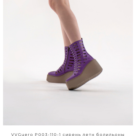
VVGuero P003-110-1 сирень летн болильоны