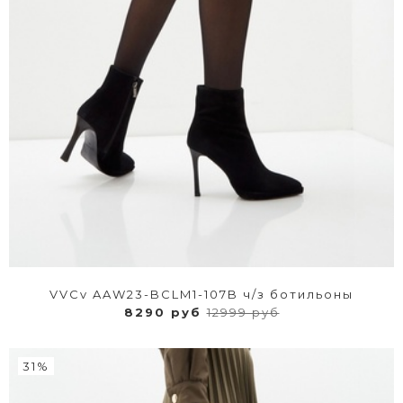
VVCv AAW23-BCLM1-107B ч/з ботильоны
8290 руб
12999 руб
31%