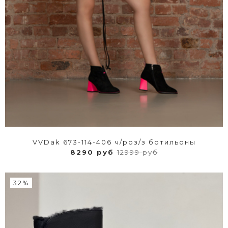
VVDak 673-114-406 ч/роз/з ботильоны
8290 руб
12999 руб
32%