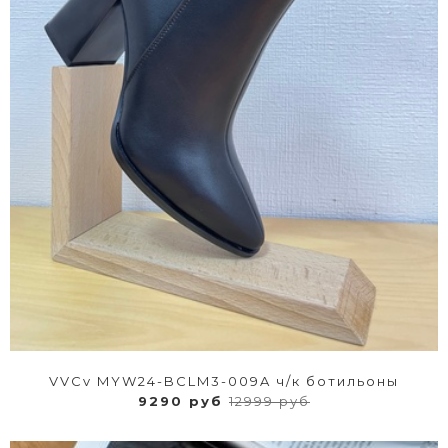
VVCv MYW24-BCLM3-009A ч/к ботильоны
9290 руб
12999 руб