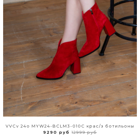
VVCv 24о MYW24-BCLM3-010C крас/з ботильоны
9290 руб
12999 руб