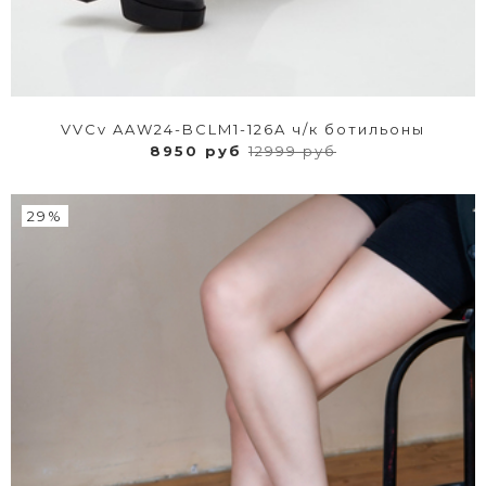
VVCv AAW24-BCLM1-126A ч/к ботильоны
8950 руб
12999 руб
29%