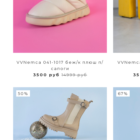
VVNemca 041-1017 беж/к плюш п/
VVNemca
сапоги
3500 руб
14999 руб
3
50%
67%