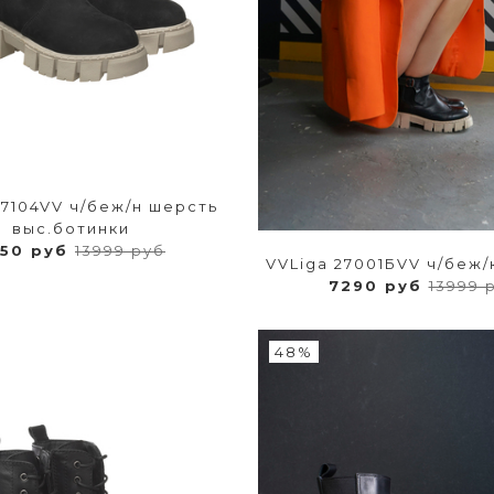
27104VV ч/беж/н шерсть
выс.ботинки
950 руб
13999 руб
VVLiga 27001БVV ч/беж/
7290 руб
13999 
48%