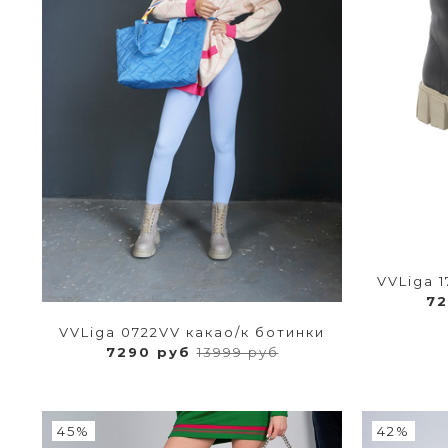
VVLiga 
7
VVLiga 0722VV какао/к ботинки
7290 руб
13999 руб
45%
42%