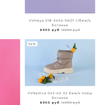
VVHeya 018-0404-96/21 т/беж/к
ботинки
6950 руб
16999 руб
54%
VVNemca 043-40-02 беж/к плюш
ботинки
6950 руб
14999 руб