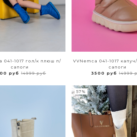
 041-1017 гол/к плюш п/
VVNemca 041-1017 капуч/
сапоги
сапоги
500 руб
14999 руб
3500 руб
14999 
57%