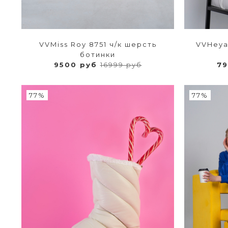
VVMiss Roy 8751 ч/к шерсть
VVHeya
ботинки
9500 руб
16999 руб
7
77%
77%