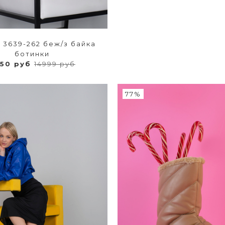
 3639-262 беж/з байка
ботинки
950 руб
14999 руб
77%