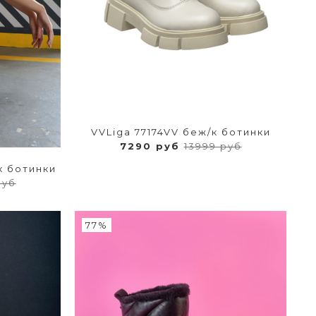
VVLiga 77174VV беж/к ботинки
7290 руб
13999 руб
к ботинки
руб
77%