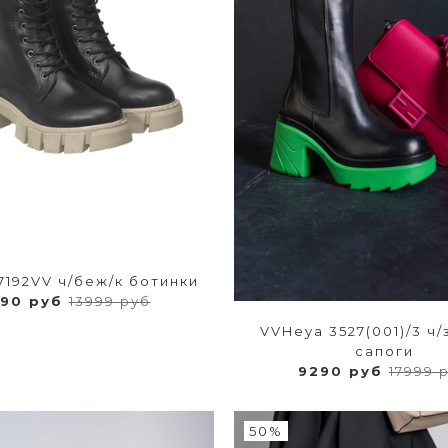
17192VV ч/беж/к ботинки
290 руб
13999 руб
VVHeya 3527(001)/3 ч/
сапоги
9290 руб
17999 
50%