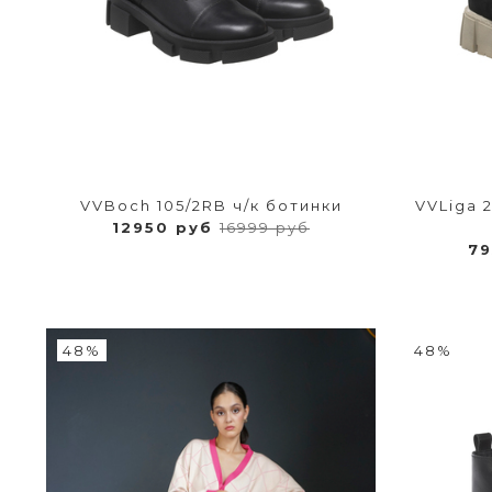
VVBoch 105/2RB ч/к ботинки
VVLiga 
12950 руб
16999 руб
7
48%
48%