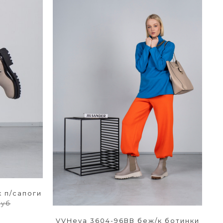
к п/сапоги
руб
VVHeya 3604-96ВВ беж/к ботинки