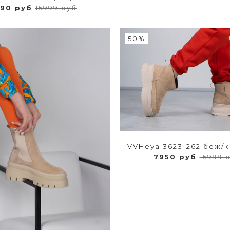
290 руб
15999 руб
50%
VVHeya 3623-262 беж/к
7950 руб
15999 