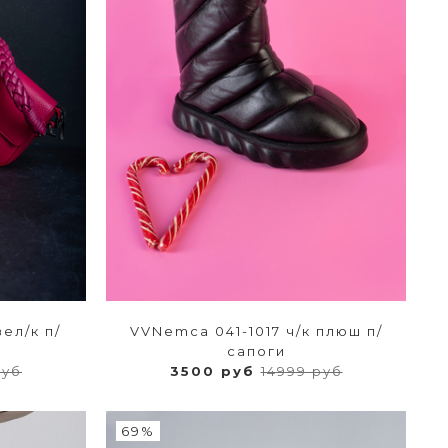
зел/к п/
VVNemca 041-1017 ч/к плюш п/
сапоги
руб
3500 руб
14999 руб
69%