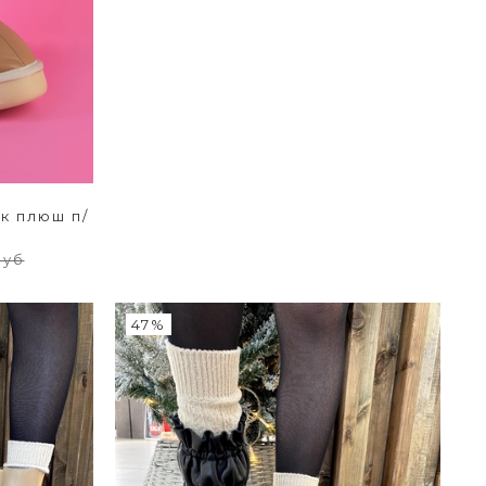
к плюш п/
руб
47%