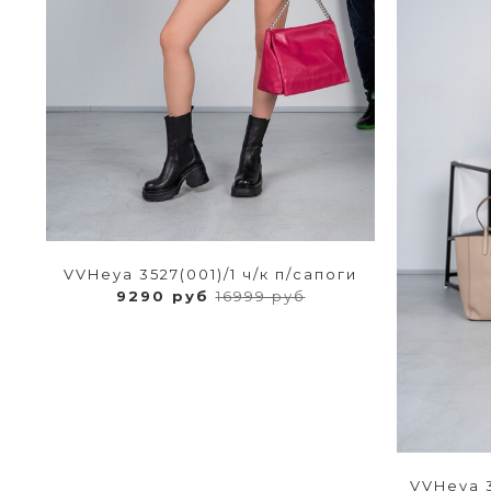
VVHeya 3527(001)/1 ч/к п/сапоги
9290 руб
16999 руб
VVHeya 3