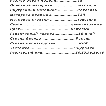
Размер обуви модели..................38
Основной материал.....................текстиль
Внутренний материал..................текстиль
Материал подошвы......................ТЭП
Материал стельки .......................текстиль
Сезон ........................................демисезонные
Цвет...........................................бежевый
Гарантийный период....................30 дней
Страна бренда ............................Россия
Страна производства....................КНР
Застежка.....................................шнуровка
Размерный ряд............................36.37.38.39.40