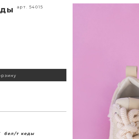
арт. 54015
кеды
орзину
1D-TT бел/т кеды