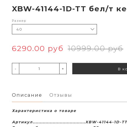
XBW-41144-1D-TT бел/т 
Размер
6290.00 руб
10999.00 руб
-
+
В к
Описание
Отзывы
Характеристика о товаре
Артикул.....................................XBW-41144-