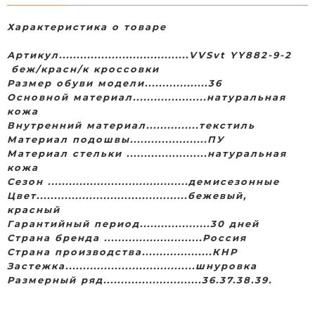
Характеристика о товаре
Артикул.....................................VVSvt YY882-9-2
беж/красн/к кроссовки
Размер обуви модели..................36
Основной материал.....................натуральная
кожа
Внутренний материал...............текстиль
Материал подошвы......................ПУ
Материал стельки .......................натуральная
кожа
Сезон ........................................демисезонные
Цвет...........................................бежевый,
красный
Гарантийный период....................30 дней
Страна бренда ............................Россия
Страна производства....................КНР
Застежка.....................................шнуровка
Размерный ряд............................36.37.38.39.