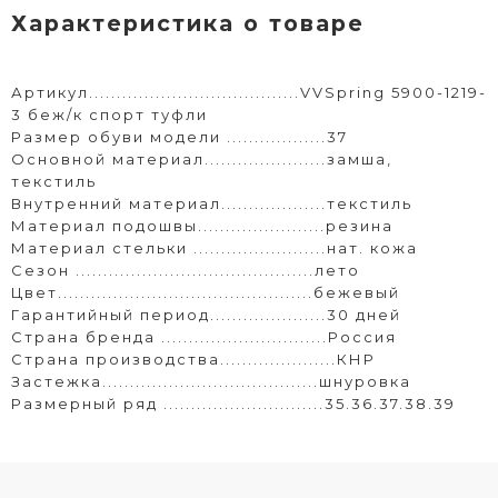
Характеристика о товаре
Артикул......................................VVSpring 5900-1219-
3 беж/к спорт туфли
Размер обуви модели ..................37
Основной материал......................замша,
текстиль
Внутренний материал...................текстиль
Материал подошвы.......................резина
Материал стельки ........................нат. кожа
Сезон ...........................................лето
Цвет..............................................бежевый
Гарантийный период.....................30 дней
Страна бренда ..............................Россия
Страна производства.....................КНР
Застежка.......................................шнуровка
Размерный ряд .............................35.36.37.38.39