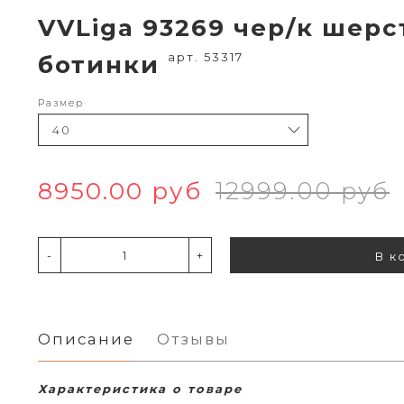
VVLiga 93269 чер/к шерс
арт. 53317
ботинки
Размер
8950.00 руб
12999.00 руб
-
+
В к
Описание
Отзывы
Характеристика о товаре