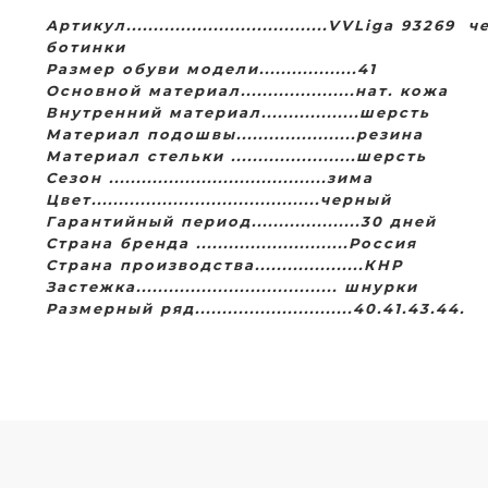
Артикул.....................................VVLiga 93
ботинки
Размер обуви модели..................41
Основной материал.....................нат. кожа
Внутренний материал..................шерсть
Материал подошвы......................резина
Материал стельки .......................шерсть
Сезон ........................................зима
Цвет..........................................черный
Гарантийный период....................30 дней
Страна бренда ............................Россия
Страна производства....................КНР
Застежка..................................... шнурки
Размерный ряд.............................40.41.43.44.