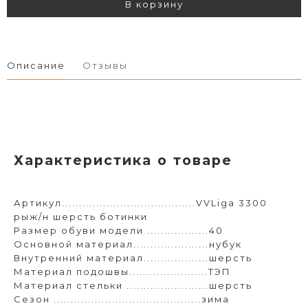
В корзину
Описание
Отзывы
Характеристика о товаре
Артикул.......................................VVLiga 3300
рыж/н шерсть ботинки
Размер обуви модели ..................40
Основной материал......................нубук
Внутренний материал...................шерсть
Материал подошвы.......................ТЭП
Материал стельки ........................шерсть
Сезон ...........................................зима