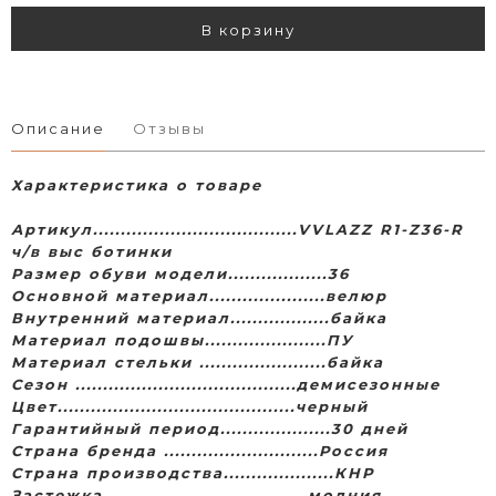
В корзину
Описание
Отзывы
Характеристика о товаре
Артикул.....................................VVLAZZ R1-Z36-R
ч/в выс ботинки
Размер обуви модели..................36
Основной материал.....................велюр
Внутренний материал..................байка
Материал подошвы......................ПУ
Материал стельки .......................байка
Сезон ........................................демисезонные
Цвет...........................................черный
Гарантийный период....................30 дней
Страна бренда ............................Россия
Страна производства....................КНР
Застежка.....................................молния