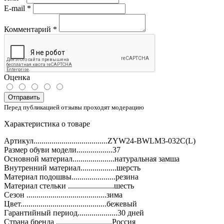
E-mail
*
Комментарий
*
Оценка
Отправить
Перед публикацией отзывы проходят модерацию
Характеристика о товаре
Артикул.....................................ZYW24-BWLM3-032C(L)
Размер обуви модели..................37
Основной материал.....................натуральная замша
Внутренний материал..................шерсть
Материал подошвы......................резина
Материал стельки .......................шесть
Сезон ........................................зима
Цвет...........................................бежевый
Гарантийный период....................30 дней
Страна бренда ............................Россия