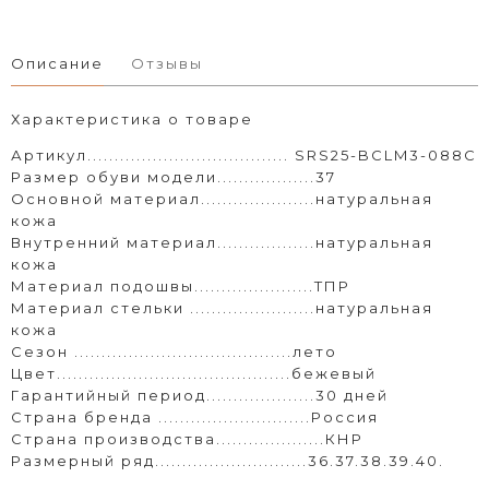
Описание
Отзывы
Характеристика о товаре
Артикул..................................... SRS25-BCLM3-088C
Размер обуви модели..................37
Основной материал.....................натуральная
кожа
Внутренний материал..................натуральная
кожа
Материал подошвы......................ТПР
Материал стельки .......................натуральная
кожа
Сезон ........................................лето
Цвет...........................................бежевый
Гарантийный период....................30 дней
Страна бренда ............................Россия
Страна производства....................КНР
Размерный ряд............................36.37.38.39.40.