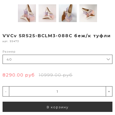
VVCv SRS25-BCLM3-088C беж/к туфли
арт. 55473
Размер
8290.00 руб
10999.00 руб
-
+
В корзину