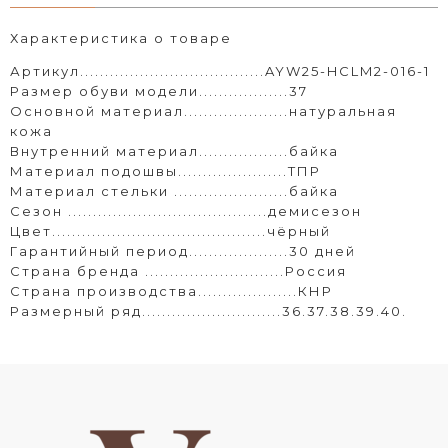
Характеристика о товаре
Артикул.....................................AYW25-HCLM2-016-1
Размер обуви модели..................37
Основной материал.....................натуральная
кожа
Внутренний материал..................байка
Материал подошвы......................ТПР
Материал стельки .......................байка
Сезон ........................................демисезон
Цвет...........................................чёрный
Гарантийный период....................30 дней
Страна бренда ............................Россия
Страна производства....................КНР
Размерный ряд............................36.37.38.39.40.