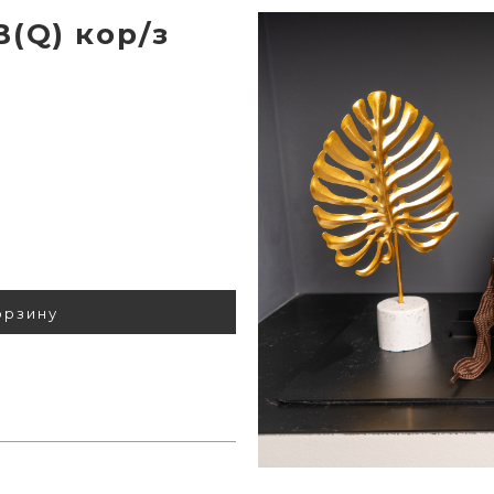
(Q) кор/з
орзину