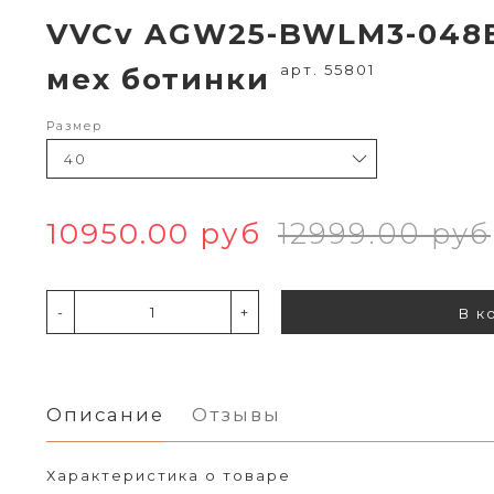
VVCv AGW25-BWLM3-048B
арт. 55801
мех ботинки
Размер
10950.00 руб
12999.00 руб
-
+
В к
Описание
Отзывы
Характеристика о товаре