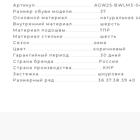
Артикул..................................... AGW25-BWLM3
Размер обуви модели..................37
Основной материал.....................натуральная 
Внутренний материал..................шерсть
Материал подошвы......................ТПР
Материал стельки .......................шесть
Сезон ........................................зима
Цвет...........................................коричневый
Гарантийный период....................30 дней
Страна бренда ............................Россия
Страна производства....................КНР
Застежка..................................... шнуровка
Размерный ряд............................36.37.38.39.40.