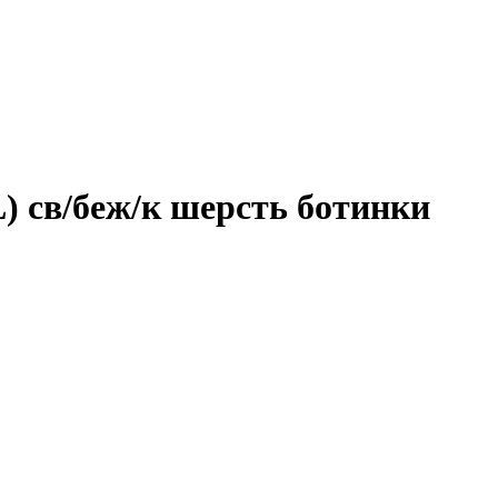
св/беж/к шерсть ботинки