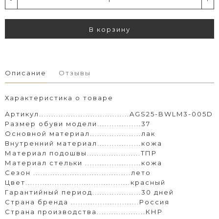
В корзину
Описание
Отзывы
Характеристика о товаре
Артикул.....................................AGS25-BWLM3-005D
Размер обуви модели..................37
Основной материал.....................лак
Внутренний материал..................кожа
Материал подошвы......................ТПР
Материал стельки .......................кожа
Сезон ........................................лето
Цвет...........................................красный
Гарантийный период....................30 дней
Страна бренда ............................Россия
Страна производства....................КНР