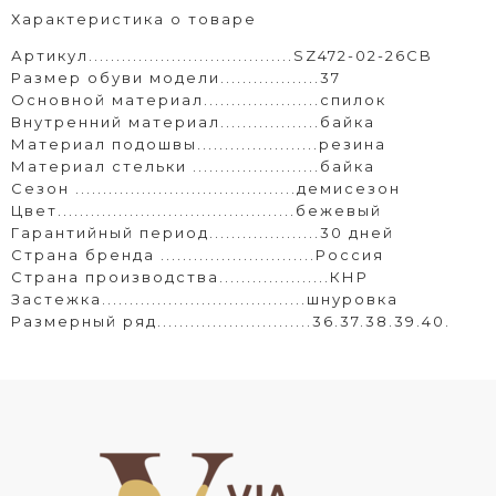
Характеристика о товаре
Артикул.....................................SZ472-02-26CB
Размер обуви модели..................37
Основной материал.....................спилок
Внутренний материал..................байка
Материал подошвы......................резина
Материал стельки .......................байка
Сезон ........................................демисезон
Цвет...........................................бежевый
Гарантийный период....................30 дней
Страна бренда ............................Россия
Страна производства....................КНР
Застежка.....................................шнуровка
Размерный ряд............................36.37.38.39.40.