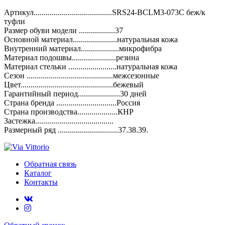
Артикул.......................................SRS24-BCLM3-073C беж/к
туфли
Размер обуви модели ..................37
Основной материал......................натуральная кожа
Внутренний материал...................микрофибра
Материал подошвы......................резина
Материал стельки ........................натуральная кожа
Сезон ...........................................межсезонные
Цвет..............................................бежевый
Гарантийный период.....................30 дней
Страна бренда ..............................Россия
Страна производства....................КНР
Застежка.......................................
Размерный ряд ..............................37.38.39.
Обратная связь
Каталог
Контакты