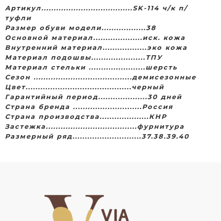
Артикул.....................................SK-114 ч/к п/
туфли
Размер обуви модели..................38
Основной материал....................иск. кожа
Внутренний материал..................эко кожа
Материал подошвы......................ТПУ
Материал стельки .......................шерсть
Сезон ........................................демисезонные
Цвет..................................
.........черный
Гарантийный период....................30 дней
Страна бренда ............................Россия
Страна производства....................КНР
Застежка.....................................фурнитура
Размерный ряд............................37.38.39.40