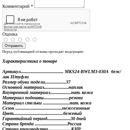
Комментарий
*
Оценка
Отправить
Перед публикацией отзывы проходят модерацию
Характеристика о товаре
Артикул..................................... MKS24-BWLM3-030A беж/
лак П/туфли
Размер обуви модели..................37
Основной материал.....................наплак
Внутренний материал..................нат. кожа
Материал подошвы......................резина
Материал стельки .......................нат. кожа
Сезон ........................................межсезонные
Цвет...........................................бежевый
Гарантийный период....................30 дней
Страна бренда ............................Россия
Страна производства....................КНР