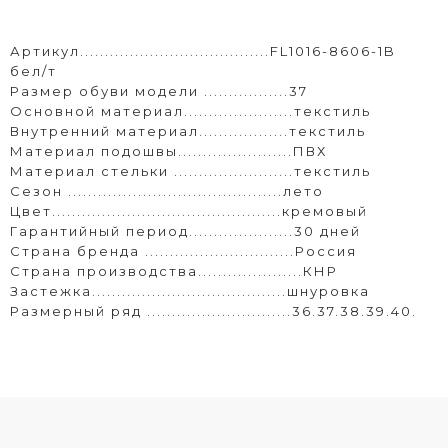
Артикул......................................FL1016-8606-1B
бел/т
Размер обуви модели .................37
Основной материал......................текстиль
Внутренний материал..................текстиль
Материал подошвы.......................ПВХ
Материал стельки ........................текстиль
Сезон ...........................................лето
Цвет..............................................кремовый
Гарантийный период.....................30 дней
Страна бренда ..............................Россия
Страна производства.....................КНР
Застежка.......................................шнуровка
Размерный ряд .............................36.37.38.39.40.