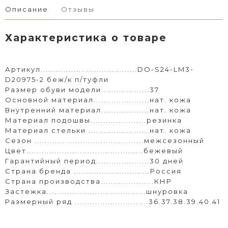
Описание
Отзывы
Характеристика о товаре
Артикул......................................DO-S24-LM3-
D20975-2 беж/к п/туфли
Размер обуви модели ..................37
Основной материал......................нат. кожа
Внутренний материал...................нат. кожа
Материал подошвы......................резинка
Материал стельки ........................нат. кожа
Сезон ...........................................межсезонный
Цвет..............................................бежевый
Гарантийный период.....................30 дней
Страна бренда ..............................Россия
Страна производства.....................КНР
Застежка.......................................шнуровка
Размерный ряд .............................36.37.38.39.40.41