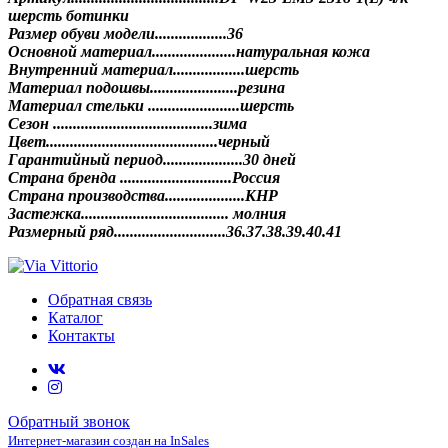
шерсть ботинки
Размер обуви модели..................36
Основной материал.....................натуральная кожа
Внутренний материал..................шерсть
Материал подошвы......................резина
Материал стельки .......................шерсть
Сезон ........................................зима
Цвет..................................
.........черный
Гарантийный период....................30 дней
Страна бренда ............................Россия
Страна производства....................КНР
Застежка..................................... молния
Размерный ряд............................36.37.38.39.40.41
Обратная связь
Каталог
Контакты
Обратный звонок
Интернет-магазин создан на InSales