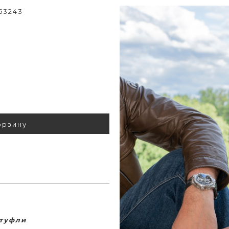
 53243
орзину
орт туфли