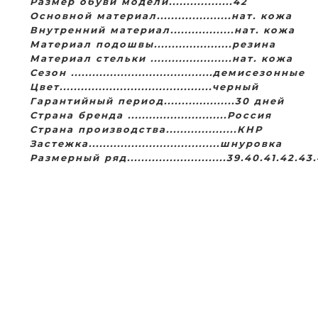
Размер обуви модели..................42
Основной материал.....................нат. кожа
Внутренний материал..................нат. кожа
Материал подошвы......................резина
Материал стельки .......................нат. кожа
Сезон ........................................демисезонные
Цвет...........................................черный
Гарантийный период....................30 дней
Страна бренда ............................Россия
Страна производства....................КНР
Застежка.....................................шнуровка
Размерный ряд............................39.40.41.42.43