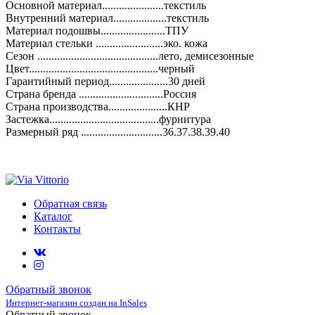
Основной материал......................текстиль
Внутренний материал...................текстиль
Материал подошвы.......................ТПУ
Материал стельки ........................эко. кожа
Сезон ...........................................лето, демисезонные
Цвет..............................................черный
Гарантийный период.....................30 дней
Страна бренда ..............................Россия
Страна производства.....................КНР
Застежка.......................................фурнитура
Размерный ряд .............................36.37.38.39.40
Обратная связь
Каталог
Контакты
Обратный звонок
Интернет-магазин создан на InSales
Обратный звонок